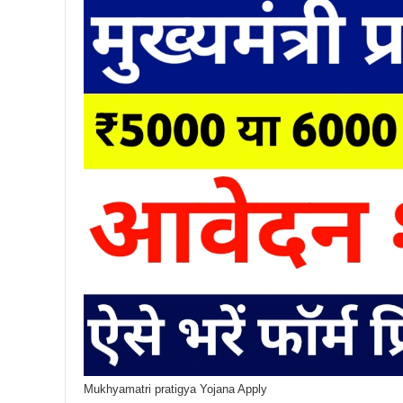
Mukhyamatri pratigya Yojana Apply