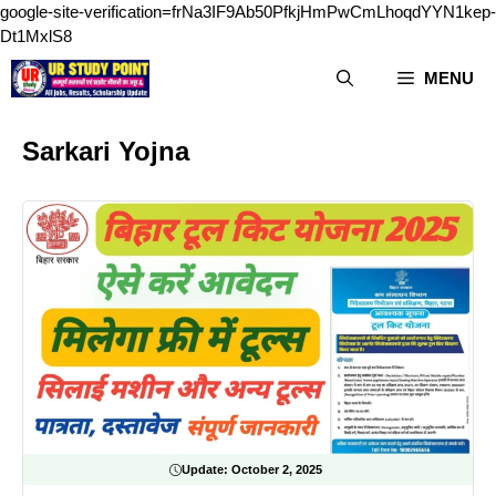
google-site-verification=frNa3IF9Ab50PfkjHmPwCmLhoqdYYN1kep-
Skip
Dt1MxlS8
to
MENU
content
Sarkari Yojna
Update:
October 2, 2025