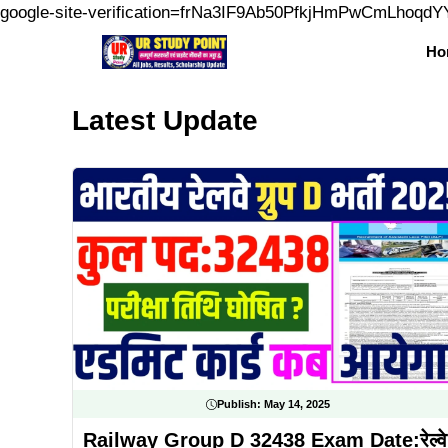
google-site-verification=frNa3IF9Ab50PfkjHmPwCmLhoqd
Ho
Latest Update
Publish:
May 14, 2025
Railway Group D 32438 Exam Date:रेल्वे