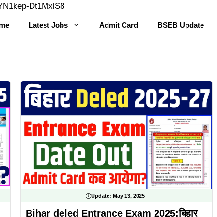
Skip
YYN1kep-Dt1MxlS8
to
me
Latest Jobs
Admit Card
BSEB Update
content
Update:
May 13, 2025
Bihar deled Entrance Exam 2025:बिहार