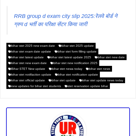
RRB group d exam city slip 2025:रेलवे बोर्ड ने
ग्रुप d भर्ती का परिक्षा सेंटर किया जारी
bihar stet 2025 new exam date
bihar stet 2025 update
bihar stet exam date update
bihar stet form filling update
bihar stet latest update
bihar stet latest update 2025
bihar stet new date
bihar stet new exam date
bihar stet new notification 2025
Bihar STET New update
bihar stet newa today
bihar stet news
bihar stet notifiaction update
bihar stet notification update
bihar stet official update
bihar stet update
bihar stet update news today
new updates for bihar stet students
stet reservation update bihar