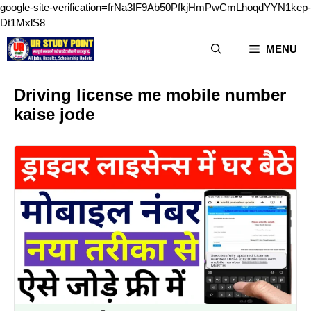
google-site-verification=frNa3IF9Ab50PfkjHmPwCmLhoqdYYN1kep-
Skip
Dt1MxlS8
to
MENU
content
Driving license me mobile number
kaise jode