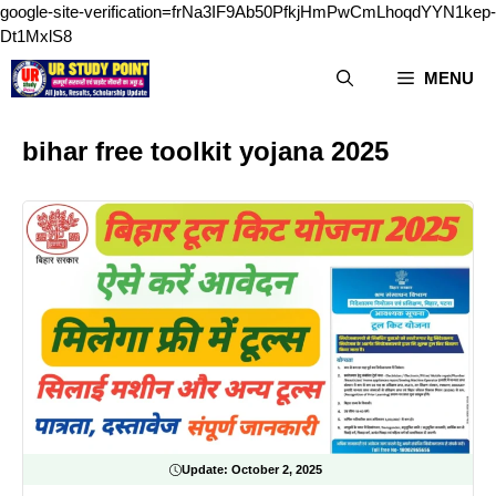
google-site-verification=frNa3IF9Ab50PfkjHmPwCmLhoqdYYN1kep-
Skip
Dt1MxlS8
to
MENU
content
bihar free toolkit yojana 2025
Update:
October 2, 2025