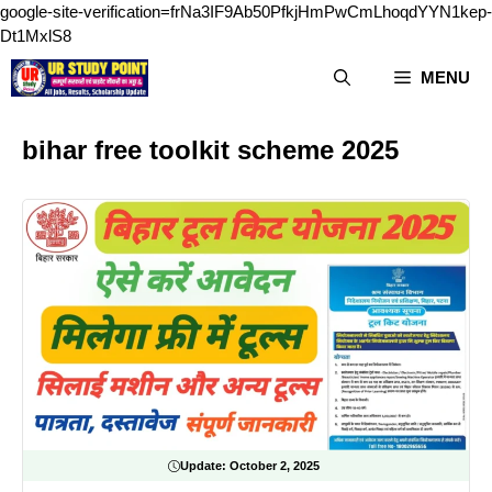
google-site-verification=frNa3IF9Ab50PfkjHmPwCmLhoqdYYN1kep-
Skip
Dt1MxlS8
to
MENU
content
bihar free toolkit scheme 2025
Update:
October 2, 2025