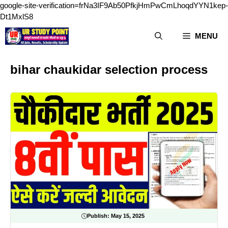
google-site-verification=frNa3IF9Ab50PfkjHmPwCmLhoqdYYN1kep-
Skip
Dt1MxlS8
to
MENU
content
bihar chaukidar selection process
Publish:
May 15, 2025